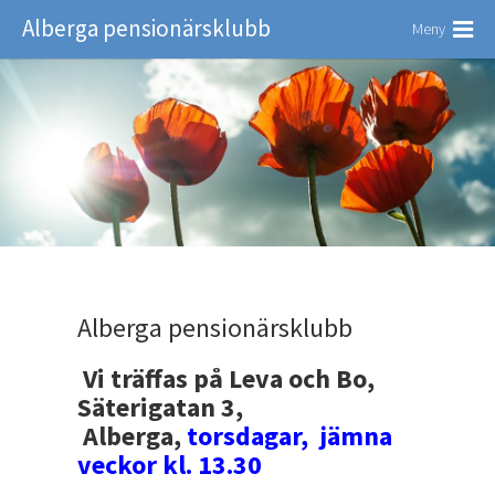
Alberga pensionärsklubb
Meny
Alberga pensionärsklubb
Vi träffas på Leva och Bo,
Säterigatan 3,
Alberga,
torsdagar, jämna
veckor kl. 13.30